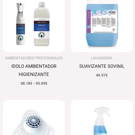
precios:
desde
38.18€
hasta
93.09€
AMBIENTADORES PROFESIONALES
LAVANDERIA
IDOLO AMBIENTADOR
SUAVIZANTE SOVINIL
HIGIENIZANTE
49.97
€
38.18
€
-
93.09
€
El
El
precio
precio
original
actual
era:
es:
92.52€.
89.74€.