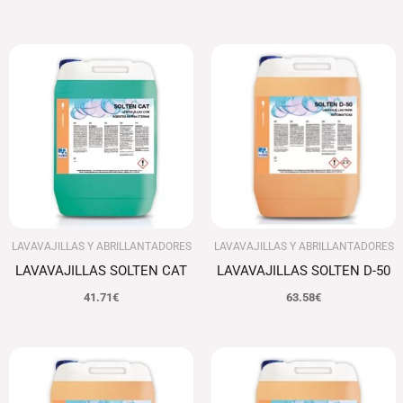
LAVAVAJILLAS Y ABRILLANTADORES
LAVAVAJILLAS Y ABRILLANTADORES
LAVAVAJILLAS SOLTEN CAT
LAVAVAJILLAS SOLTEN D-50
41.71
€
63.58
€
El
El
precio
precio
original
actual
era:
es: