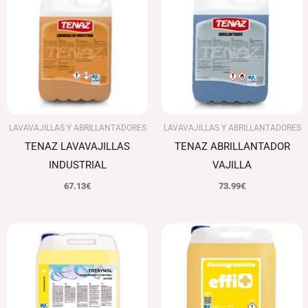
LAVAVAJILLAS Y ABRILLANTADORES
LAVAVAJILLAS Y ABRILLANTADORES
TENAZ LAVAVAJILLAS
TENAZ ABRILLANTADOR
INDUSTRIAL
VAJILLA
67.13
€
73.99
€
El
El
precio
precio
original
actual
era:
es:
82.34€.
79.87€.