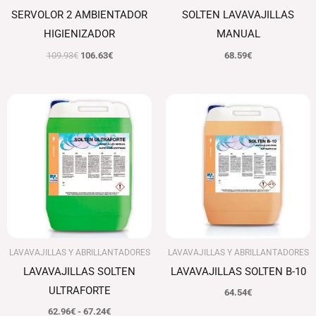
SERVOLOR 2 AMBIENTADOR
SOLTEN LAVAVAJILLAS
HIGIENIZADOR
MANUAL
109.93
€
106.63
€
68.59
€
Rango
de
precios:
desde
62.96€
hasta
67.24€
LAVAVAJILLAS Y ABRILLANTADORES
LAVAVAJILLAS Y ABRILLANTADORES
LAVAVAJILLAS SOLTEN
LAVAVAJILLAS SOLTEN B-10
ULTRAFORTE
64.54
€
62.96
€
-
67.24
€