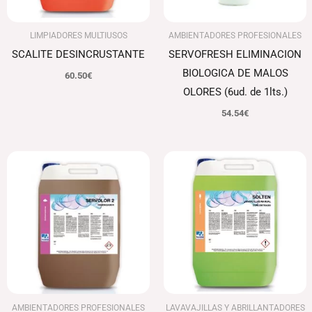
LIMPIADORES MULTIUSOS
AMBIENTADORES PROFESIONALES
SCALITE DESINCRUSTANTE
SERVOFRESH ELIMINACION
BIOLOGICA DE MALOS
60.50
€
OLORES (6ud. de 1lts.)
54.54
€
El
El
precio
precio
original
actual
era:
es:
109.93€.
106.63€.
AMBIENTADORES PROFESIONALES
LAVAVAJILLAS Y ABRILLANTADORES