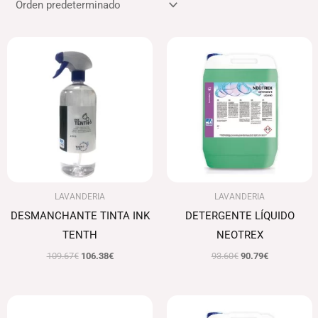
El
El
El
El
precio
precio
precio
precio
original
actual
original
actual
era:
es:
era:
es:
109.67€.
106.38€.
93.60€.
90.79€.
LAVANDERIA
LAVANDERIA
DESMANCHANTE TINTA INK
DETERGENTE LÍQUIDO
TENTH
NEOTREX
109.67
€
106.38
€
93.60
€
90.79
€
Rango
de