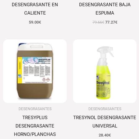
DESENGRASANTE EN
DESENGRASANTE BAJA
CALIENTE
ESPUMA
59.00
€
79.66
€
77.27
€
El
El
precio
precio
original
actual
era:
es:
83.05€.
80.56€.
DESENGRASANTES
DESENGRASANTES
TRESYPLUS
TRESYNOL DESENGRASANTE
DESENGRASANTE
UNIVERSAL
HORNO/PLANCHAS
28.40
€