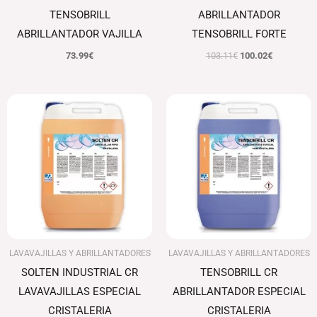
TENSOBRILL
ABRILLANTADOR
ABRILLANTADOR VAJILLA
TENSOBRILL FORTE
73.99
€
103.11
€
100.02
€
El
El
precio
precio
original
actual
era:
es:
76.41€.
74.12€.
LAVAVAJILLAS Y ABRILLANTADORES
LAVAVAJILLAS Y ABRILLANTADORES
SOLTEN INDUSTRIAL CR
TENSOBRILL CR
LAVAVAJILLAS ESPECIAL
ABRILLANTADOR ESPECIAL
CRISTALERIA
CRISTALERIA