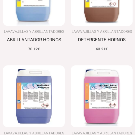
LAVAVAJILLAS Y ABRILLANTADORES
LAVAVAJILLAS Y ABRILLANTADORES
ABRILLANTADOR HORNOS
DETERGENTE HORNOS
70.12
€
63.21
€
El
El
precio
precio
original
actual
era:
es:
103.11€.
100.02€.
LAVAVAJILLAS Y ABRILLANTADORES
LAVAVAJILLAS Y ABRILLANTADORES