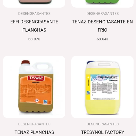
DESENGRASANTES
DESENGRASANTES
EFFI DESENGRASANTE
TENAZ DESENGRASANTE EN
PLANCHAS
FRIO
58.97
€
63.64
€
El
El
precio
precio
original
actual
era:
es:
79.66€.
77.27€.
DESENGRASANTES
DESENGRASANTES
TENAZ PLANCHAS
TRESYNOL FACTORY