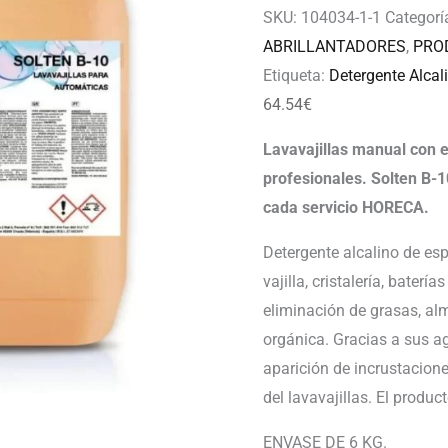
SKU:
104034-1-1
Categorí
ABRILLANTADORES
,
PRO
Etiqueta:
Detergente Alcal
64.54
€
Lavavajillas manual con 
profesionales. Solten B-
cada servicio HORECA.
Detergente alcalino de es
vajilla, cristalería, baterí
eliminación de grasas, al
orgánica. Gracias a sus a
aparición de incrustacione
del lavavajillas. El produ
ENVASE DE 6 KG.