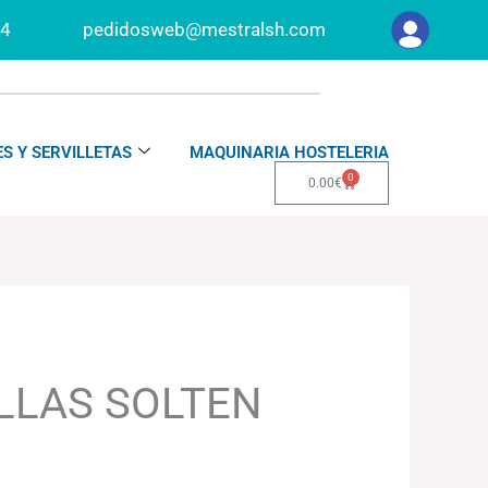
34
pedidosweb@mestralsh.com
S Y SERVILLETAS
MAQUINARIA HOSTELERIA
0
Carrito
0.00
€
LLAS SOLTEN