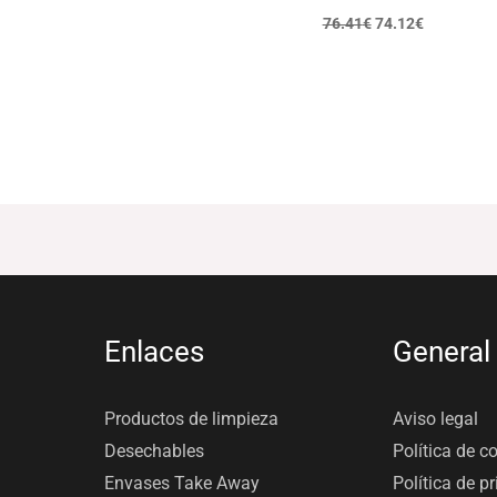
76.41
€
74.12
€
Enlaces
General
Productos de limpieza
Aviso legal
Desechables
Política de c
Envases Take Away
Política de p