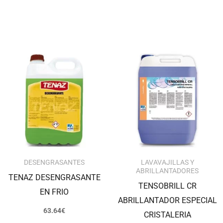
El
El
precio
precio
original
actual
era:
es:
76.41€.
74.12€.
DESENGRASANTES
LAVAVAJILLAS Y
ABRILLANTADORES
TENAZ DESENGRASANTE
TENSOBRILL CR
EN FRIO
ABRILLANTADOR ESPECIAL
63.64
€
CRISTALERIA