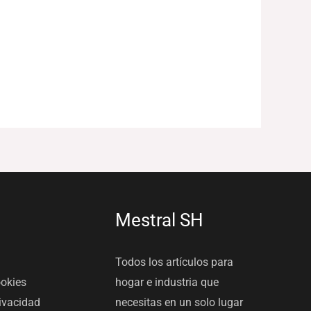
Mestral SH
Todos los artículos para
ookies
hogar e industria que
rivacidad
necesitas en un solo lugar