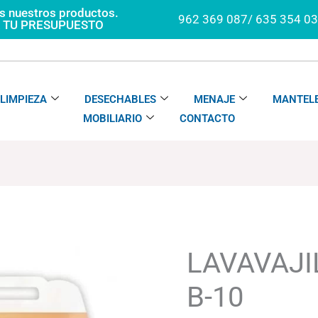
os nuestros productos.
962 369 087/ 635 354 0
A TU PRESUPUESTO
LIMPIEZA
DESECHABLES
MENAJE
MANTELE
MOBILIARIO
CONTACTO
LAVAVAJILLAS
SOLTEN
B-
LAVAVAJI
10
cantidad
B-10