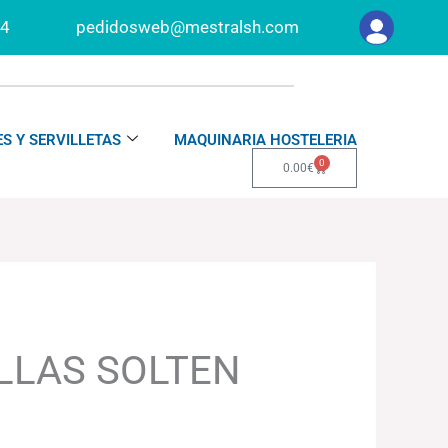
34
pedidosweb@mestralsh.com
S Y SERVILLETAS
MAQUINARIA HOSTELERIA
0
Carrito
0.00
€
LLAS SOLTEN