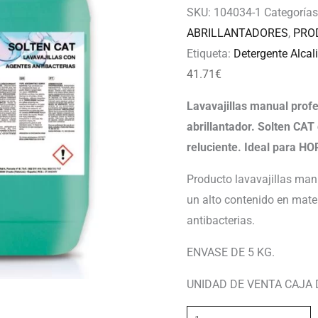
SKU:
104034-1
Categoría
ABRILLANTADORES
,
PRO
Etiqueta:
Detergente Alcal
41.71
€
Lavavajillas manual prof
abrillantador. Solten CAT
reluciente. Ideal para H
Producto lavavajillas ma
un alto contenido en mate
antibacterias.
ENVASE DE 5 KG.
UNIDAD DE VENTA CAJA 