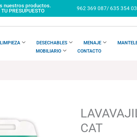
os nuestros productos.
962 369 087/ 635 354 0
A TU PRESUPUESTO
LIMPIEZA
DESECHABLES
MENAJE
MANTELE
MOBILIARIO
CONTACTO
LAVAVAJILLAS
SOLTEN
CAT
LAVAVAJI
cantidad
CAT