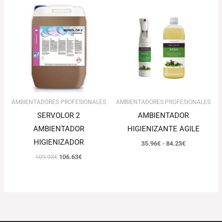
El
El
Rango
precio
precio
de
original
actual
precios:
era:
es:
desde
109.93€.
106.63€.
35.96€
hasta
84.23€
AMBIENTADORES PROFESIONALES
AMBIENTADORES PROFESIONALES
SERVOLOR 2
AMBIENTADOR
AMBIENTADOR
HIGIENIZANTE AGILE
HIGIENIZADOR
35.96
€
-
84.23
€
109.93
€
106.63
€