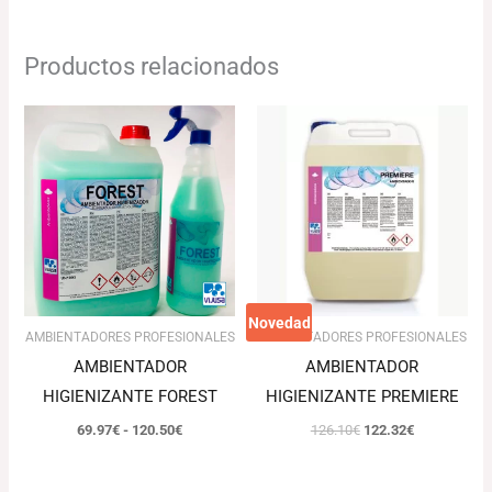
Productos relacionados
Rango
El
El
de
precio
precio
precios:
original
actual
desde
era:
es:
69.97€
126.10€.
122.32€.
hasta
120.50€
Novedad
AMBIENTADORES PROFESIONALES
AMBIENTADORES PROFESIONALES
AMBIENTADOR
AMBIENTADOR
HIGIENIZANTE FOREST
HIGIENIZANTE PREMIERE
69.97
€
-
120.50
€
126.10
€
122.32
€