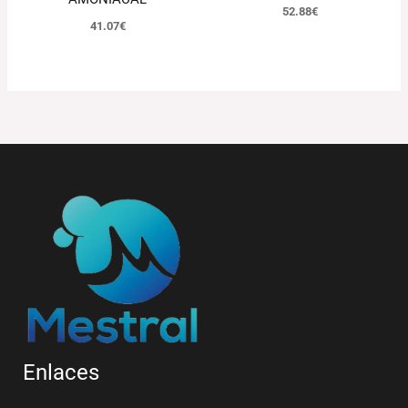
52.88
€
41.07
€
Enlaces