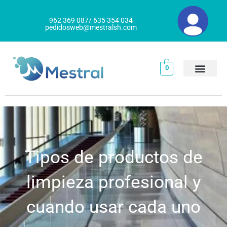
Ir
al
962 369 087/ 635 354 034
pedidosweb@mestralsh.com
contenido
0
Tipos de productos de
limpieza profesional y
cuando usar cada uno