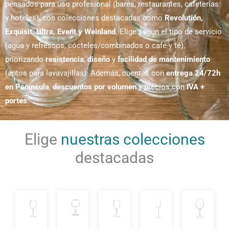
pensados para uso profesional (bares, restaurantes, cafeterías
y hoteles), con colecciones destacadas como
Revolutión,
Exquisit, Ultra, Event y Weinland
. Elige según el tipo de servicio
(agua y refrescos, cócteles/combinados o café y té),
priorizando
resistencia
,
diseño
y
facilidad de mantenimiento
(aptos para lavavajillas). Además, cuentas con
entrega 24/72h
en Península
,
descuentos por volumen
y precios con
IVA +
portes
.
Elige
nuestras colecciones
destacadas