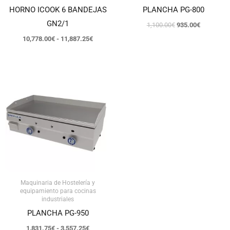
HORNO ICOOK 6 BANDEJAS
PLANCHA PG-800
GN2/1
1,100.00
€
935.00
€
10,778.00
€
-
11,887.25
€
Rango
de
precios:
desde
1,831.75€
hasta
3,557.25€
Maquinaria de Hostelería y
equipamiento para cocinas
industriales
PLANCHA PG-950
1,831.75
€
-
3,557.25
€