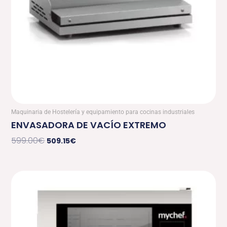
Maquinaria de Hostelería y equipamiento para cocinas industriales
ENVASADORA DE VACÍO EXTREMO
599.00
€
509.15
€
Rango
de
precios:
desde
7,624.50€