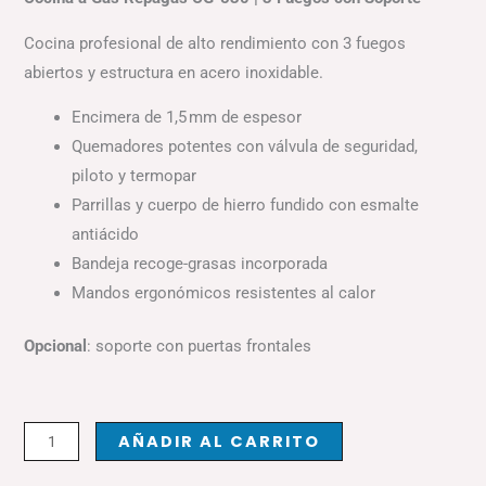
Original
Actual
Era:
Es:
Cocina profesional de alto rendimiento con 3 fuegos
2,530.00€.
2,150.50€.
abiertos y estructura en acero inoxidable.
Encimera de 1,5 mm de espesor
Quemadores potentes con válvula de seguridad,
piloto y termopar
Parrillas y cuerpo de hierro fundido con esmalte
antiácido
Bandeja recoge-grasas incorporada
Mandos ergonómicos resistentes al calor
Opcional
: soporte con puertas frontales
COCINA
Alternative:
AÑADIR AL CARRITO
CG-