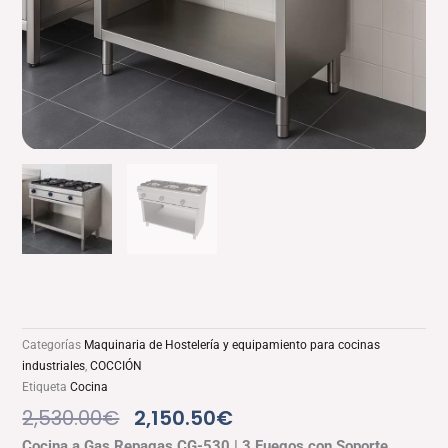
Categorías
Maquinaria de Hostelería y equipamiento para cocinas
industriales
,
COCCIÓN
Etiqueta
Cocina
El
El
2,530.00
€
2,150.50
€
Precio
Precio
Cocina a Gas Repagas CG-530 | 3 Fuegos con Soporte