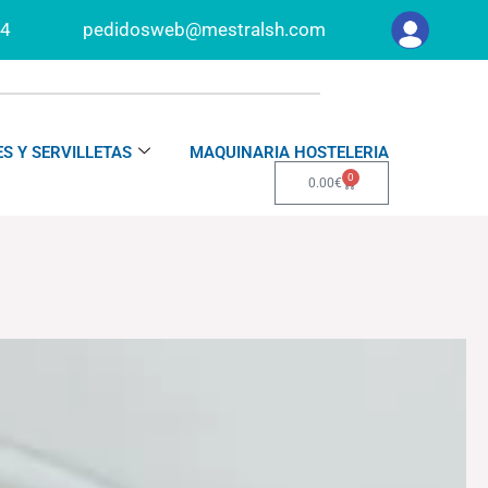
34
pedidosweb@mestralsh.com
S Y SERVILLETAS
MAQUINARIA HOSTELERIA
0
Carrito
0.00
€