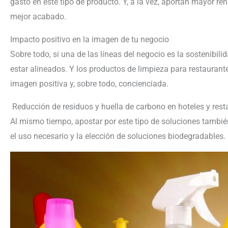
gasto en este tipo de producto. Y, a la vez, aportan mayor r
mejor acabado.
Impacto positivo en la imagen de tu negocio
Sobre todo, si una de las líneas del negocio es la sostenibil
estar alineados. Y los productos de limpieza para restauran
imagen positiva y, sobre todo, concienciada.
Reducción de residuos y huella de carbono en hoteles y rest
Al mismo tiempo, apostar por este tipo de soluciones tamb
el uso necesario y la elección de soluciones biodegradables.