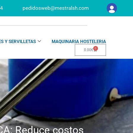
34
pedidosweb@mestralsh.com
S Y SERVILLETAS
MAQUINARIA HOSTELERIA
0
Carrito
0.00
€
ECA: Reduce costos