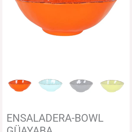
131.31€
hasta
151.61€
ENSALADERA-BOWL
GÜAYABA