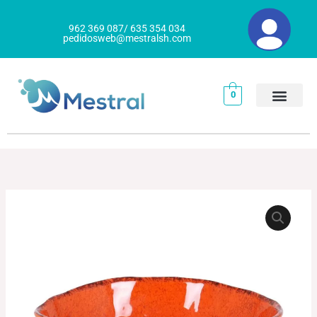
Ir
al
962 369 087/ 635 354 034
pedidosweb@mestralsh.com
contenido
0
ENSALADERA-
Rango
BOWL
de
GÜAYABA
cantidad
precios:
desde