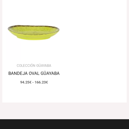
Rango
de
precios:
desde
94.25€
hasta
166.23€
COLECCIÓN GÜAYABA
BANDEJA OVAL GÜAYABA
94.25
€
-
166.23
€