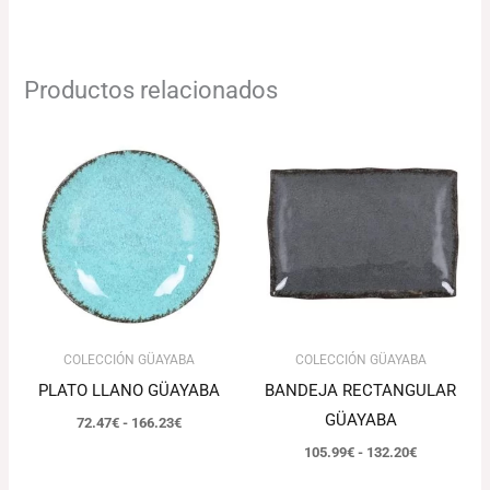
Productos relacionados
Rango
Rango
de
de
precios:
precios:
desde
desde
72.47€
105.99€
hasta
hasta
166.23€
132.20€
COLECCIÓN GÜAYABA
COLECCIÓN GÜAYABA
PLATO LLANO GÜAYABA
BANDEJA RECTANGULAR
GÜAYABA
72.47
€
-
166.23
€
105.99
€
-
132.20
€