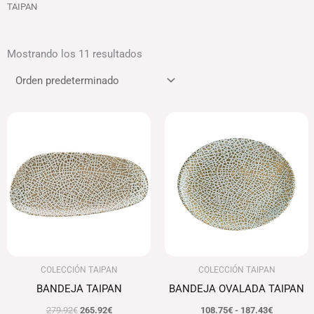
TAIPAN
Mostrando los 11 resultados
El
El
Rango
precio
precio
de
original
actual
precios:
era:
es:
desde
279.92€.
265.92€.
108.75€
hasta
187.43€
COLECCIÓN TAIPAN
COLECCIÓN TAIPAN
BANDEJA TAIPAN
BANDEJA OVALADA TAIPAN
279.92
€
265.92
€
108.75
€
-
187.43
€