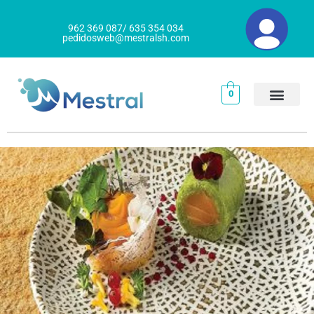
Ir
al
962 369 087/ 635 354 034
pedidosweb@mestralsh.com
contenido
0