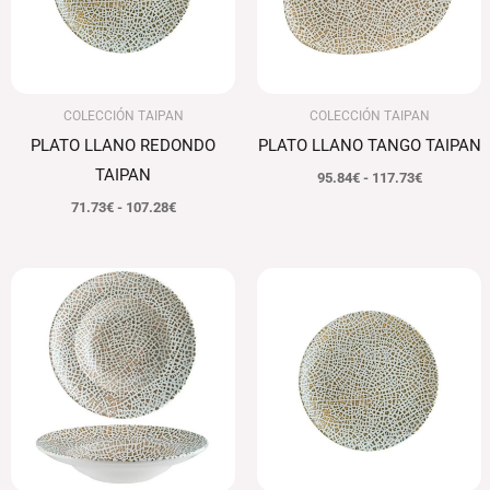
COLECCIÓN TAIPAN
COLECCIÓN TAIPAN
PLATO LLANO REDONDO
PLATO LLANO TANGO TAIPAN
TAIPAN
95.84
€
-
117.73
€
71.73
€
-
107.28
€
Rango
El
El
de
precio
precio
precios:
original
actual
desde
era:
es:
88.43€
94.85€.
92.00€.
hasta
95.33€