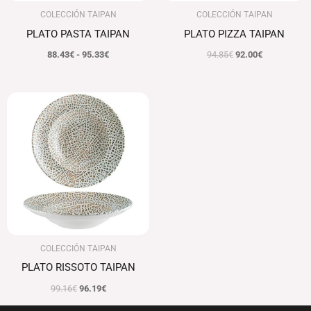
COLECCIÓN TAIPAN
COLECCIÓN TAIPAN
PLATO PASTA TAIPAN
PLATO PIZZA TAIPAN
88.43
€
-
95.33
€
94.85
€
92.00
€
El
El
precio
precio
original
actual
era:
es:
99.16€.
96.19€.
COLECCIÓN TAIPAN
PLATO RISSOTO TAIPAN
99.16
€
96.19
€