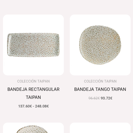
Rango
El
El
de
precio
precio
precios:
original
actual
desde
era:
es:
137.60€
96.62€.
93.72€.
hasta
248.08€
COLECCIÓN TAIPAN
COLECCIÓN TAIPAN
BANDEJA RECTANGULAR
BANDEJA TANGO TAIPAN
TAIPAN
96.62
€
93.72
€
137.60
€
-
248.08
€
El
El
Rango
precio
precio
de