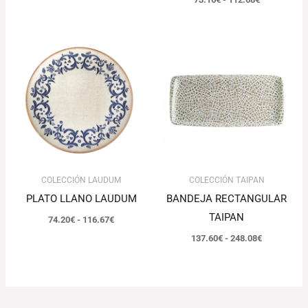
Rango
Rango
de
de
precios:
precios:
desde
desde
74.20€
137.60€
hasta
hasta
116.67€
248.08€
COLECCIÓN LAUDUM
COLECCIÓN TAIPAN
PLATO LLANO LAUDUM
BANDEJA RECTANGULAR
TAIPAN
74.20
€
-
116.67
€
137.60
€
-
248.08
€