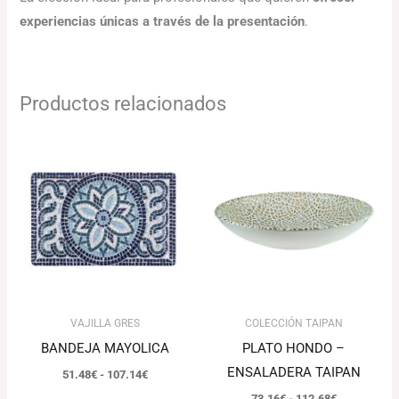
experiencias únicas a través de la presentación
.
Productos relacionados
Rango
Rango
de
de
precios:
precios:
desde
desde
51.48€
73.16€
hasta
hasta
107.14€
112.68€
VAJILLA GRES
COLECCIÓN TAIPAN
BANDEJA MAYOLICA
PLATO HONDO –
ENSALADERA TAIPAN
51.48
€
-
107.14
€
73.16
€
-
112.68
€