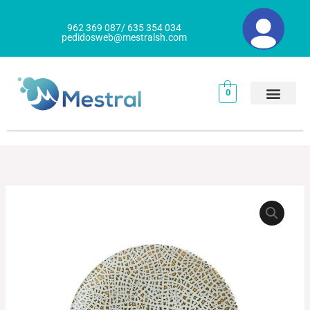
Ir
al
962 369 087/ 635 354 034
pedidosweb@mestralsh.com
contenido
0
PLATO
El
El
PIZZA
precio
precio
TAIPAN
cantidad
original
actual
era:
es: