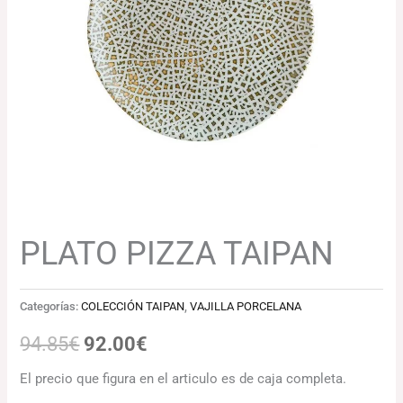
94.85€.
92.00€.
PLATO PIZZA TAIPAN
Categorías:
COLECCIÓN TAIPAN
,
VAJILLA PORCELANA
94.85
€
92.00
€
El precio que figura en el articulo es de caja completa.