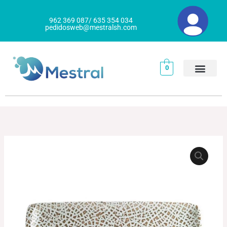
Ir
al
962 369 087/ 635 354 034
pedidosweb@mestralsh.com
contenido
0
BANDEJA
Rango
RECTANGULAR
de
TAIPAN
cantidad
precios:
desde