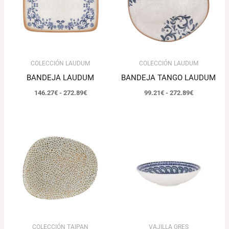
hasta
hasta
272.89€
272.89€
COLECCIÓN LAUDUM
COLECCIÓN LAUDUM
BANDEJA LAUDUM
BANDEJA TANGO LAUDUM
146.27
€
-
272.89
€
99.21
€
-
272.89
€
Rango
de
precios:
desde
95.84€
hasta
117.73€
COLECCIÓN TAIPAN
VAJILLA GRES