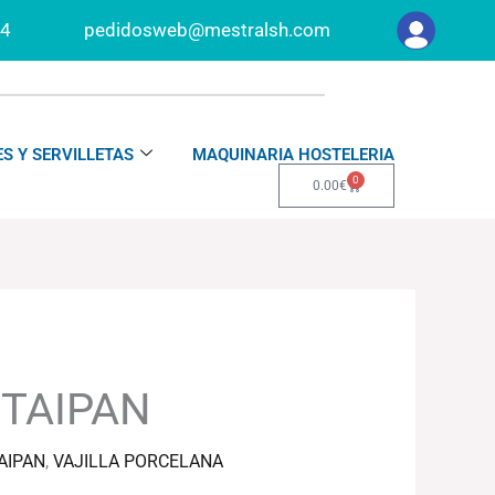
34
pedidosweb@mestralsh.com
S Y SERVILLETAS
MAQUINARIA HOSTELERIA
0
Carrito
0.00
€
TAIPAN
AIPAN
,
VAJILLA PORCELANA