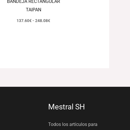
BANDEJA RECTANGULAR
TAIPAN
137.60
€
-
248.08
€
Mestral SH
Todos los artículos para