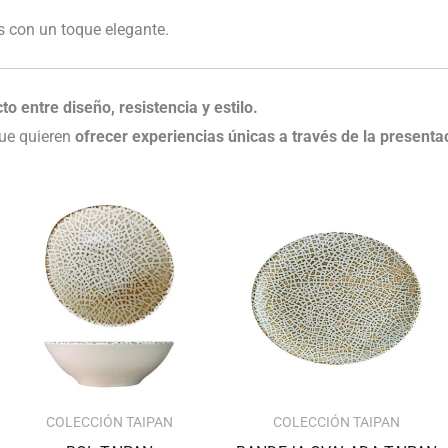
 con un toque elegante.
o entre diseño, resistencia y estilo.
que quieren
ofrecer experiencias únicas a través de la presenta
El
El
Rango
precio
precio
de
original
actual
precios:
era:
es:
desde
147.47€.
143.05€.
108.75€
hasta
187.43€
COLECCIÓN TAIPAN
COLECCIÓN TAIPAN