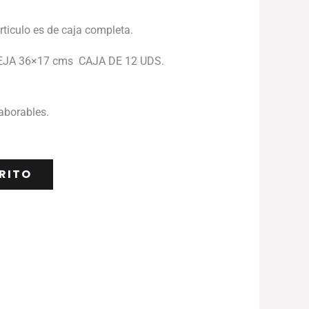
articulo es de caja completa.
JA 36×17 cms CAJA DE 12 UDS.
laborables.
RITO