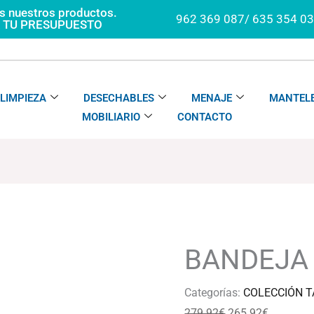
os nuestros productos.
962 369 087/ 635 354 0
A TU PRESUPUESTO
LIMPIEZA
DESECHABLES
MENAJE
MANTELE
MOBILIARIO
CONTACTO
BANDEJA
El
El
TAIPAN
precio
precio
cantidad
original
actual
BANDEJA 
era:
es:
279.92€.
265.92€.
Categorías:
COLECCIÓN T
279.92
€
265.92
€