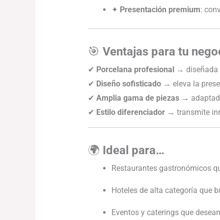
✦
Presentación premium
: con
🎯
Ventajas para tu nego
✔
Porcelana profesional
→ diseñada p
✔
Diseño sofisticado
→ eleva la prese
✔
Amplia gama de piezas
→ adaptada
✔
Estilo diferenciador
→ transmite inn
🌍
Ideal para…
Restaurantes gastronómicos que
Hoteles de alta categoría que 
Eventos y caterings que desea