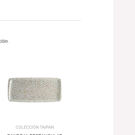
ción
.
Rango
de
precios:
desde
137.60€
hasta
248.08€
COLECCIÓN TAIPAN