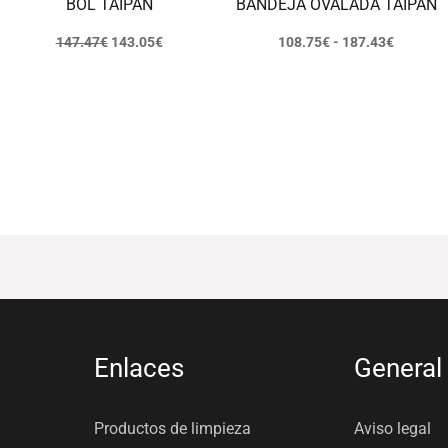
BOL TAIPAN
BANDEJA OVALADA TAIPAN
147.47
€
143.05
€
108.75
€
-
187.43
€
Enlaces
General
Productos de limpieza
Aviso legal