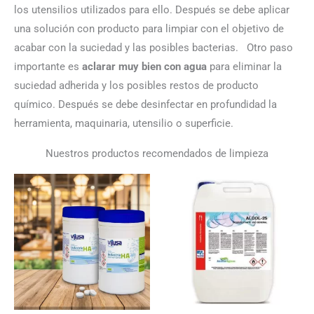
los utensilios utilizados para ello. Después se debe aplicar
una solución con producto para limpiar con el objetivo de
acabar con la suciedad y las posibles bacterias.
Otro paso
importante es
aclarar muy bien con agua
para eliminar la
suciedad adherida y los posibles restos de producto
químico. Después se debe desinfectar en profundidad la
herramienta, maquinaria, utensilio o superficie.
Nuestros productos recomendados de limpieza
El
El
Rango
precio
precio
de
original
actual
precios:
era:
es:
desde
104.77€.
101.63€.
35.73€
hasta
67.24€