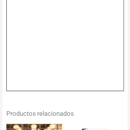
Productos relacionados
El
El