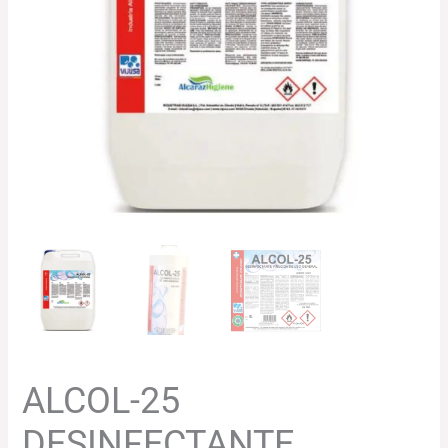
35.73€
hasta
67.24€
ALCOL-25
DESINFECTANTE