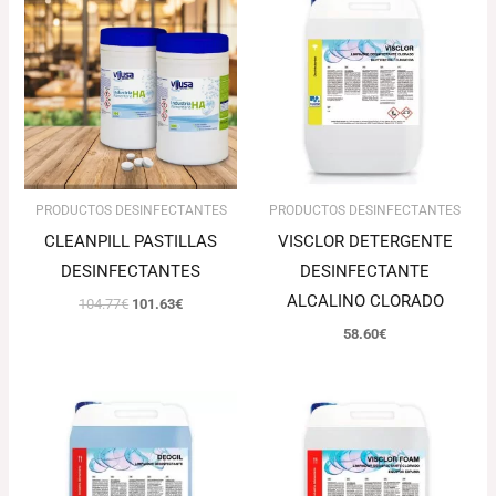
precio
precio
original
actual
era:
es:
104.77€.
101.63€.
PRODUCTOS DESINFECTANTES
PRODUCTOS DESINFECTANTES
CLEANPILL PASTILLAS
VISCLOR DETERGENTE
DESINFECTANTES
DESINFECTANTE
ALCALINO CLORADO
104.77
€
101.63
€
58.60
€