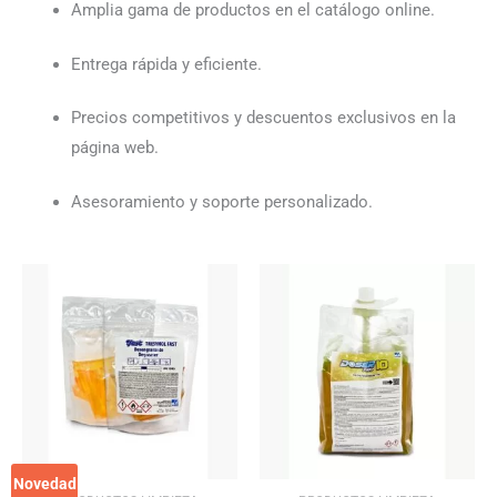
Amplia gama de productos en el catálogo online.
Entrega rápida y eficiente.
Precios competitivos y descuentos exclusivos en la
página web.
Asesoramiento y soporte personalizado.
El
El
El
El
precio
precio
precio
precio
original
actual
original
actual
era:
es:
era:
es:
83.77€.
81.26€.
88.87€.
86.20€.
Novedad