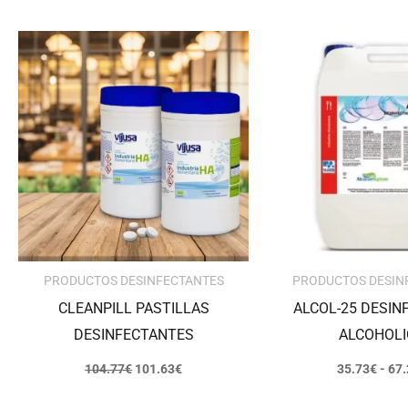
El
El
precio
precio
original
actual
era:
es:
104.77€.
101.63€.
PRODUCTOS DESINFECTANTES
PRODUCTOS DESIN
CLEANPILL PASTILLAS
ALCOL-25 DESIN
DESINFECTANTES
ALCOHOL
104.77
€
101.63
€
35.73
€
-
67.