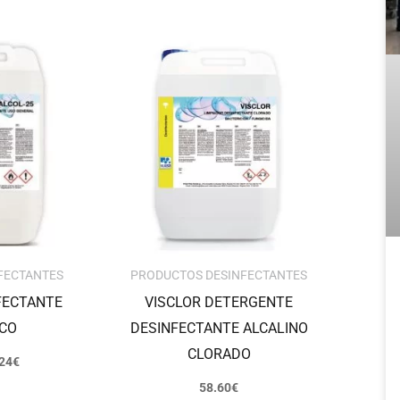
Rango
de
precios:
desde
35.73€
hasta
67.24€
FECTANTES
PRODUCTOS DESINFECTANTES
FECTANTE
VISCLOR DETERGENTE
ICO
DESINFECTANTE ALCALINO
CLORADO
24
€
58.60
€