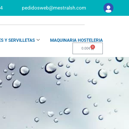
34
pedidosweb@mestralsh.com
S Y SERVILLETAS
MAQUINARIA HOSTELERIA
0
Carrito
0.00
€