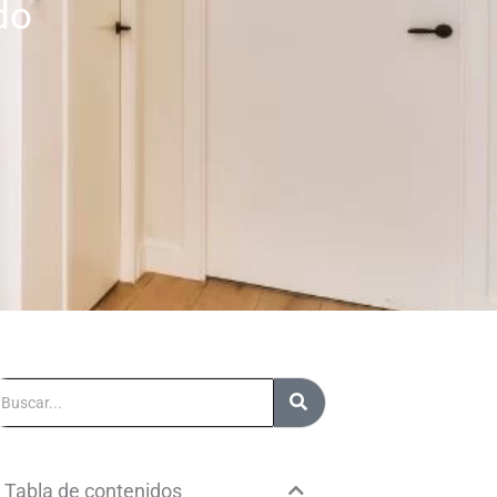
do
uscar
Tabla de contenidos