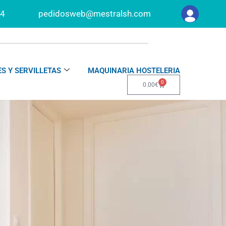
34
pedidosweb@mestralsh.com
S Y SERVILLETAS
MAQUINARIA HOSTELERIA
0
Carrito
0.00
€