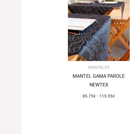
precios:
desde
85.75€
hasta
115.55€
MANTELES
MANTEL GAMA PAROLE
NEWTEX
85.75
€
-
115.55
€