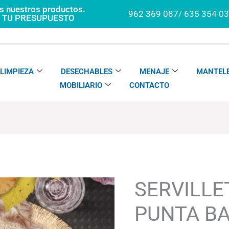
os nuestros productos.
962 369 087/ 635 354 0
A TU PRESUPUESTO
LIMPIEZA
DESECHABLES
MENAJE
MANTELE
MOBILIARIO
CONTACTO
SERVILLETA
PUNTA
PUNTA
SERVILLE
BALÍ
cantidad
PUNTA BA