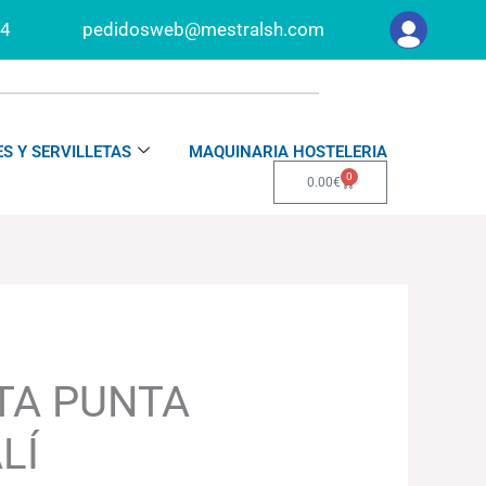
34
pedidosweb@mestralsh.com
S Y SERVILLETAS
MAQUINARIA HOSTELERIA
0
Carrito
0.00
€
TA PUNTA
LÍ