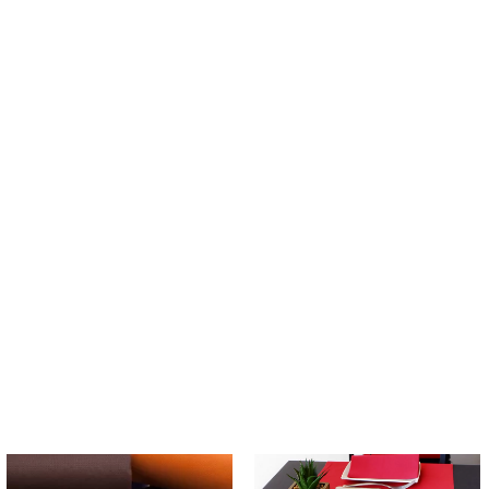
Rango
Rango
de
de