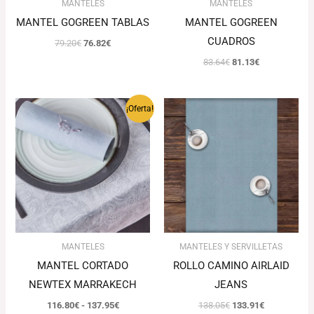
MANTELES
MANTELES
MANTEL GOGREEN TABLAS
MANTEL GOGREEN
CUADROS
79.20
€
76.82
€
83.64
€
81.13
€
Rango
El
El
¡Oferta!
de
precio
precio
precios:
original
actual
desde
era:
es:
116.80€
138.05€.
133.91€.
hasta
137.95€
MANTELES
MANTELES Y SERVILLETAS
MANTEL CORTADO
ROLLO CAMINO AIRLAID
NEWTEX MARRAKECH
JEANS
116.80
€
-
137.95
€
138.05
€
133.91
€