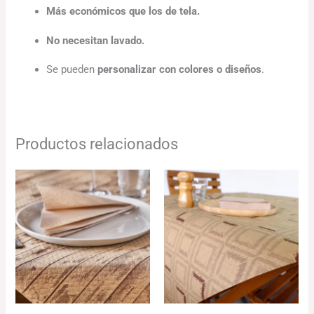
Más económicos que los de tela.
No necesitan lavado.
Se pueden
personalizar con colores o diseños
.
Productos relacionados
El
El
El
El
precio
precio
precio
precio
original
actual
original
actual
era:
es:
era:
es:
79.20€.
76.82€.
83.64€.
81.13€.