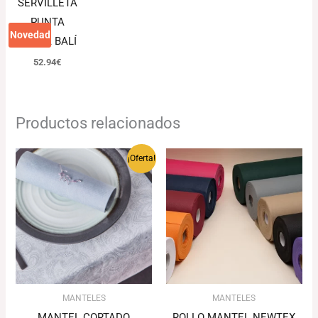
SERVILLETA
PUNTA
Novedad
PUNTA BALÍ
52.94
€
Productos relacionados
Rango
Rango
¡Oferta!
de
de
precios:
precios:
desde
desde
116.80€
27.26€
hasta
hasta
137.95€
32.69€
MANTELES
MANTELES
MANTEL CORTADO
ROLLO MANTEL NEWTEX