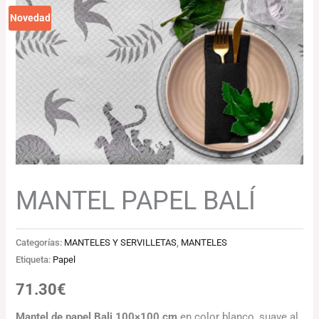
Novedad
MANTEL PAPEL BALÍ
Categorías:
MANTELES Y SERVILLETAS
,
MANTELES
Etiqueta:
Papel
71.30
€
Mantel de papel Bali 100×100 cm
en color blanco, suave al