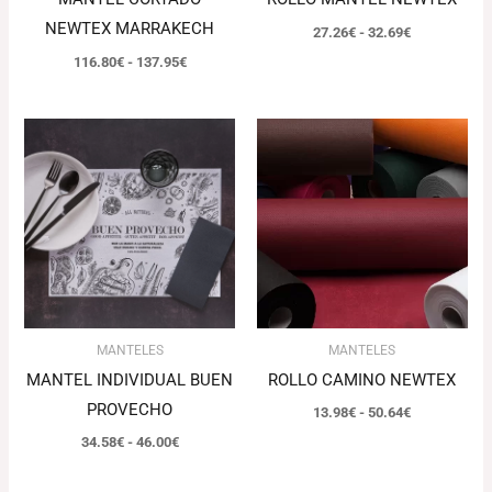
NEWTEX MARRAKECH
27.26
€
-
32.69
€
116.80
€
-
137.95
€
Rango
Rango
de
de
precios:
precios:
desde
desde
34.58€
13.98€
hasta
hasta
46.00€
50.64€
MANTELES
MANTELES
MANTEL INDIVIDUAL BUEN
ROLLO CAMINO NEWTEX
PROVECHO
13.98
€
-
50.64
€
34.58
€
-
46.00
€