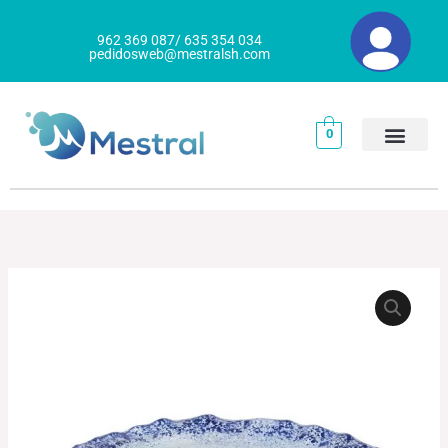
Ir
al
962 369 087/ 635 354 034
pedidosweb@mestralsh.com
contenido
0
PLATO
Rango
PRESENTACIÓN
de
COBALTO
cantidad
precios:
desde