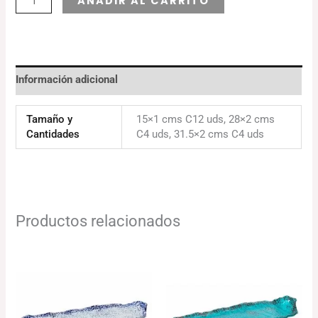
AÑADIR AL CARRITO
Información adicional
Tamaño y
15×1 cms C12 uds, 28×2 cms
Cantidades
C4 uds, 31.5×2 cms C4 uds
Productos relacionados
Rango
Rango
de
de
precios:
precios:
desde
desde
87.26€
84.41€
hasta
hasta