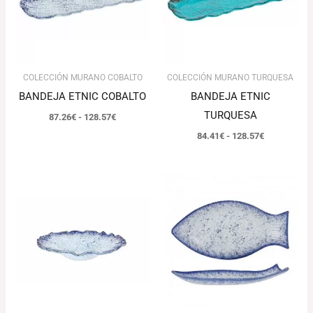
128.57€
128.57€
COLECCIÓN MURANO COBALTO
COLECCIÓN MURANO TURQUESA
BANDEJA ETNIC COBALTO
BANDEJA ETNIC
TURQUESA
87.26
€
-
128.57
€
84.41
€
-
128.57
€
El
El
El
El
precio
precio
precio
precio
original
actual
original
actual
era:
es:
era:
es:
100.32€.
97.31€.
79.41€.
77.03€.