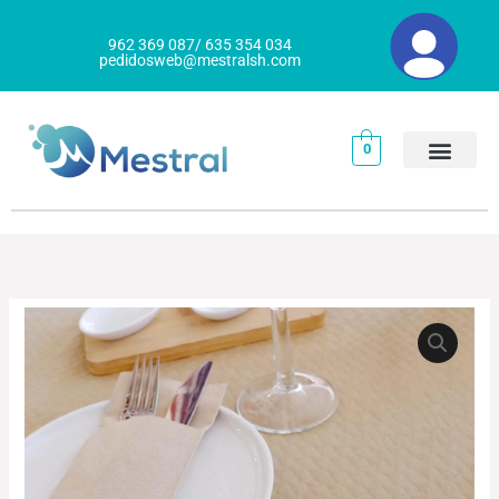
Ir
al
962 369 087/ 635 354 034
pedidosweb@mestralsh.com
contenido
0
MANTEL
GOGREEN
PAPEL
cantidad