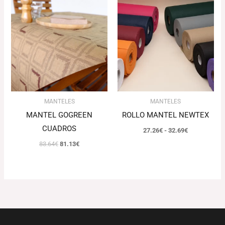
precio
precio
de
original
actual
precios:
era:
es:
desde
83.64€.
81.13€.
27.26€
hasta
32.69€
MANTELES
MANTELES
MANTEL GOGREEN
ROLLO MANTEL NEWTEX
CUADROS
27.26
€
-
32.69
€
83.64
€
81.13
€