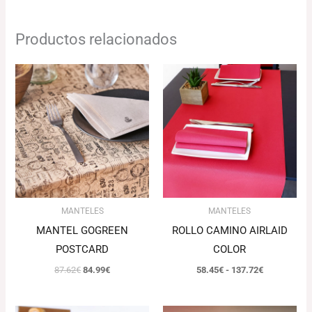
Productos relacionados
El
El
Rango
precio
precio
de
original
actual
precios:
era:
es:
desde
87.62€.
84.99€.
58.45€
hasta
137.72€
MANTELES
MANTELES
MANTEL GOGREEN
ROLLO CAMINO AIRLAID
POSTCARD
COLOR
87.62
€
84.99
€
58.45
€
-
137.72
€
El
El
Rango