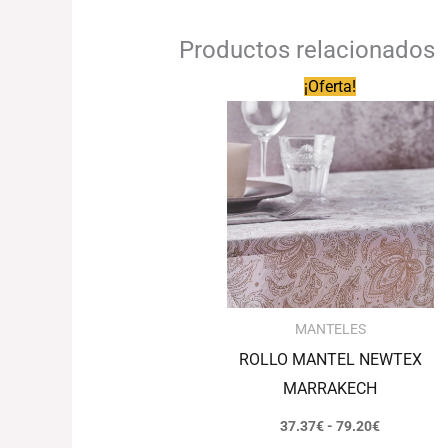
Productos relacionados
Rango
¡Oferta!
de
precios:
desde
37.37€
hasta
79.20€
MANTELES
ROLLO MANTEL NEWTEX
MARRAKECH
37.37
€
-
79.20
€