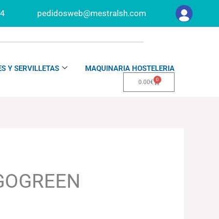
34
pedidosweb@mestralsh.com
S Y SERVILLETAS
MAQUINARIA HOSTELERIA
0
Carrito
0.00
€
GOGREEN