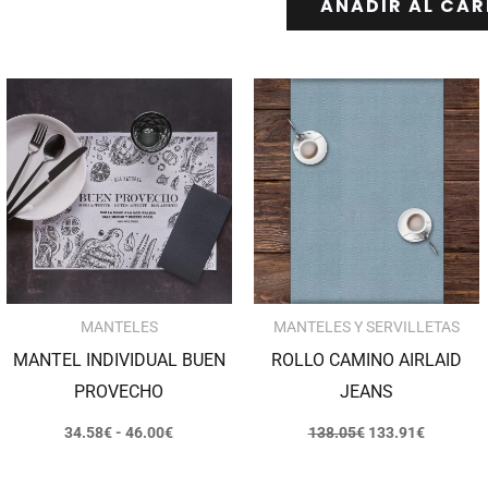
AÑADIR AL CAR
Rango
El
El
de
precio
precio
precios:
original
actual
desde
era:
es:
34.58€
138.05€.
133.91€.
hasta
46.00€
MANTELES
MANTELES Y SERVILLETAS
MANTEL INDIVIDUAL BUEN
ROLLO CAMINO AIRLAID
PROVECHO
JEANS
34.58
€
-
46.00
€
138.05
€
133.91
€