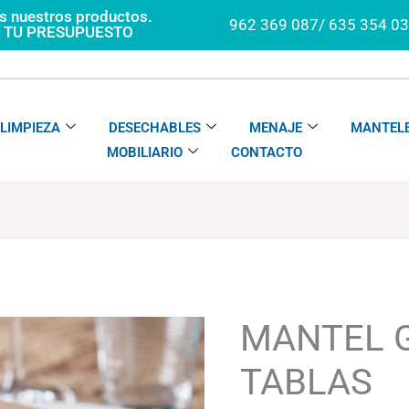
os nuestros productos.
962 369 087/ 635 354 0
A TU PRESUPUESTO
LIMPIEZA
DESECHABLES
MENAJE
MANTELE
MOBILIARIO
CONTACTO
MANTEL
El
El
GOGREEN
precio
precio
TABLAS
original
actual
MANTEL 
cantidad
era:
es:
79.20€.
76.82€.
TABLAS