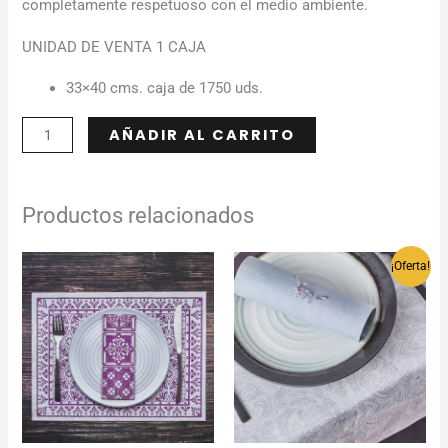
completamente respetuoso con el medio ambiente.
UNIDAD DE VENTA 1 CAJA
33×40 cms. caja de 1750 uds.
Alternative:
AÑADIR AL CARRITO
Productos relacionados
Rango
¡Oferta!
de
precios:
desde
116.80€
hasta
137.95€