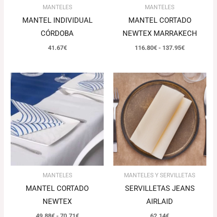
MANTELES
MANTELES
MANTEL INDIVIDUAL
MANTEL CORTADO
CÓRDOBA
NEWTEX MARRAKECH
41.67
€
116.80
€
-
137.95
€
Rango
de
precios:
desde
49.88€
hasta
70.71€
MANTELES
MANTELES Y SERVILLETAS
MANTEL CORTADO
SERVILLETAS JEANS
NEWTEX
AIRLAID
49.88
€
-
70.71
€
62.14
€