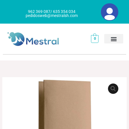
Ir
al
962 369 087/ 635 354 034
pedidosweb@mestralsh.com
contenido
0
SERVILLETA
PUNTA
PUNTA
GOGREEN
cantidad