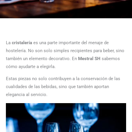
La
cristalería
es una parte importante del menaje de
hostelería. No son solo simples recipientes para beber, sino
también un elemento decorativo. En
Mestral SH
sabemos
cómo ayudarte a elegirla.
Estas piezas no solo contribuyen a la conservación de las
cualidades de las bebidas, sino que también aportan
elegancia al servicio.