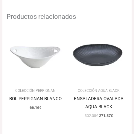
Productos relacionados
El
El
precio
precio
original
actual
era:
es:
302.08€.
271.87€.
COLECCIÓN PERPIGNAN
COLECCIÓN AQUA BLACK
BOL PERPIGNAN BLANCO
ENSALADERA OVALADA
AQUA BLACK
66.16
€
302.08
€
271.87
€
Rango
Rango