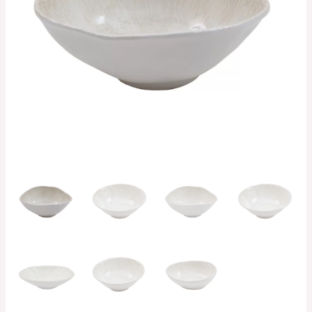
280.66€
hasta
447.47€