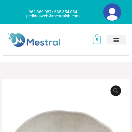
Ir
al
962 369 087/ 635 354 034
pedidosweb@mestralsh.com
contenido
0
BOWL
Rango
OVALADO
de
AURORA
cantidad
precios:
desde