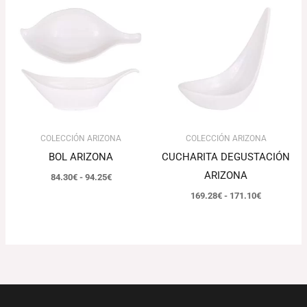
de
de
precios:
precios:
desde
desde
84.30€
169.28€
hasta
hasta
94.25€
171.10€
COLECCIÓN ARIZONA
COLECCIÓN ARIZONA
BOL ARIZONA
CUCHARITA DEGUSTACIÓN
ARIZONA
84.30
€
-
94.25
€
169.28
€
-
171.10
€