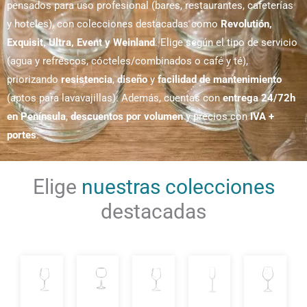
pensados para uso profesional (bares, restaurantes, cafeterías
y hoteles), con colecciones destacadas como
Revolutión,
Exquisit, Ultra, Event y Weinland
. Elige según el tipo de servicio
(agua y refrescos, cócteles/combinados o café y té),
priorizando
resistencia
,
diseño
y
facilidad de mantenimiento
(aptos para lavavajillas). Además, cuentas con
entrega 24/72h
en Península
,
descuentos por volumen
y precios con
IVA +
portes
.
Elige
nuestras colecciones
destacadas