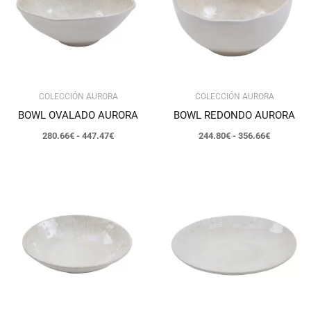
hasta
hasta
447.47€
356.66€
COLECCIÓN AURORA
COLECCIÓN AURORA
BOWL OVALADO AURORA
BOWL REDONDO AURORA
280.66
€
-
447.47
€
244.80
€
-
356.66
€
Rango
Rango
de
de
precios:
precios:
desde
desde
172.13€
285.90€
hasta
hasta
350.69€
369.87€