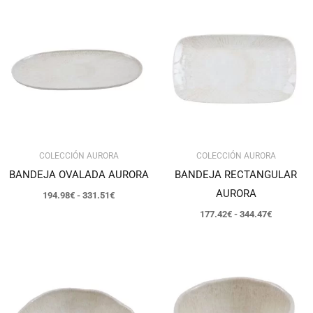
Rango
Rango
de
de
precios:
precios:
desde
desde
194.98€
177.42€
hasta
hasta
331.51€
344.47€
COLECCIÓN AURORA
COLECCIÓN AURORA
BANDEJA OVALADA AURORA
BANDEJA RECTANGULAR
AURORA
194.98
€
-
331.51
€
177.42
€
-
344.47
€
Rango
Rango
de
de
precios:
precios:
desde
desde
280.66€
244.80€