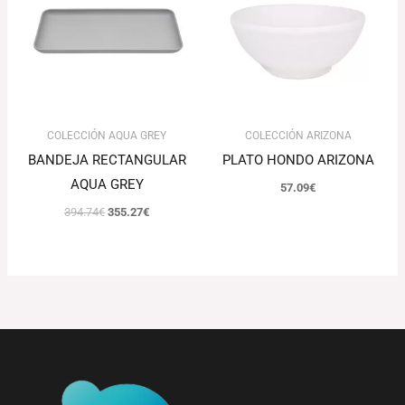
394.74€.
355.27€.
COLECCIÓN AQUA GREY
COLECCIÓN ARIZONA
BANDEJA RECTANGULAR
PLATO HONDO ARIZONA
AQUA GREY
57.09
€
394.74
€
355.27
€