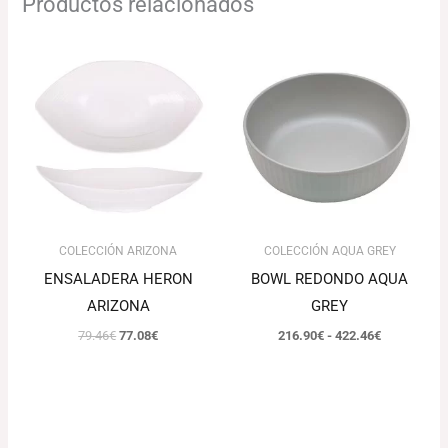
Productos relacionados
El
El
Rango
precio
precio
de
original
actual
precios:
era:
es:
desde
79.46€.
77.08€.
216.90€
hasta
422.46€
COLECCIÓN ARIZONA
COLECCIÓN AQUA GREY
ENSALADERA HERON
BOWL REDONDO AQUA
ARIZONA
GREY
79.46
€
77.08
€
216.90
€
-
422.46
€
El
El
precio
precio
original
actual
era:
es: