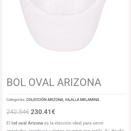
242.54€.
230.41€.
BOL OVAL ARIZONA
Categorías:
COLECCIÓN ARIZONA
,
VAJILLA MELAMINA
242.54
€
230.41
€
El b
ol oval Arizona
es la elección ideal para servir
ensaladas, aperitivos y platos gourmet con estilo. Su diseño