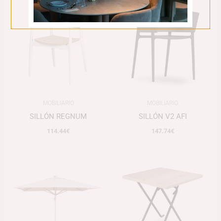
MOBILIARIO
MOBILIARIO
SILLÓN REGNUM
SILLÓN V2 AFI
114.44
€
147.74
€
Rango
de
precios:
desde
123.78€
hasta
209.46€