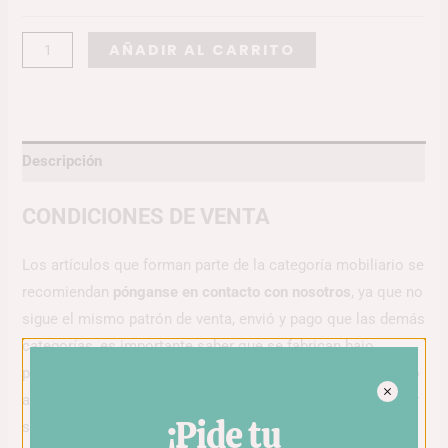
Alternative:
AÑADIR AL CARRITO
Descripción
CONDICIONES DE VENTA
Los artículos que forman parte de la categoría mobiliario se
recomiendan
pónganse en contacto con nosotros
, ya que no
sigue el mismo patrón de venta, envió y pago que las demás
categorías, es importante saber que se fabrican bajo
pedido. Todos los artículos ofrecen variedad en fabricado o
acabado con respecto a materiales, por ello para conseguir
¡Pide tu
su mobiliario perfecto recomendamos contacten con