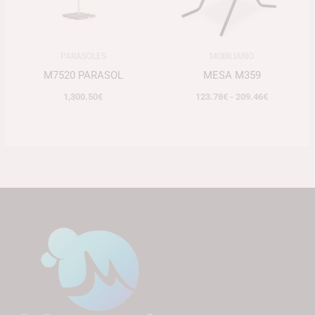
PARASOLES
MOBILIARIO
M7520 PARASOL
MESA M359
1,300.50
€
123.78
€
-
209.46
€