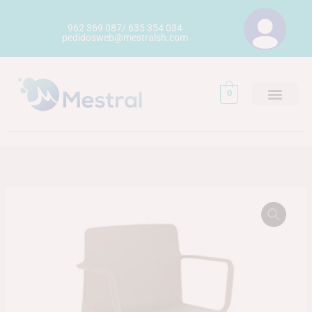
Ir
al
962 369 087/ 635 354 034
pedidosweb@mestralsh.com
contenido
0
SILLÓN
V2
KES
cantidad