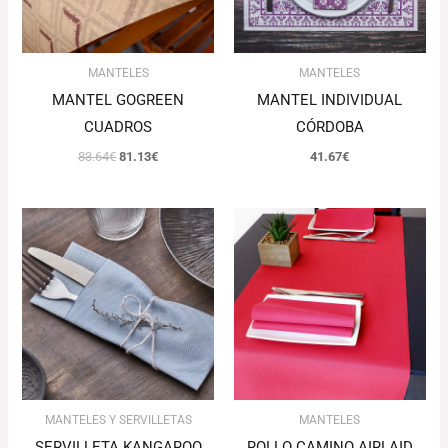
MANTELES
MANTELES
MANTEL GOGREEN
MANTEL INDIVIDUAL
CUADROS
CÓRDOBA
83.64
€
81.13
€
41.67
€
El
El
Rango
precio
precio
de
original
actual
precios:
era:
es:
desde
101.92€.
98.86€.
58.45€
hasta
137.72€
MANTELES Y SERVILLETAS
MANTELES
SERVILLETA KANGAROO
ROLLO CAMINO AIRLAID