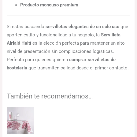
Producto monouso premium
Si estás buscando
servilletas elegantes de un solo uso
que
aporten estilo y funcionalidad a tu negocio, la
Servilleta
Airlaid Haití
es la elección perfecta para mantener un alto
nivel de presentación sin complicaciones logísticas.
Perfecta para quienes quieren
comprar servilletas de
hostelería
que transmiten calidad desde el primer contacto.
También te recomendamos…
El
El
precio
precio
original
actual
era:
es:
113.68€.
110.27€.