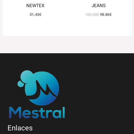
NEWTEX
JEANS
31.43
€
101.92
€
98.86
€
Enlaces