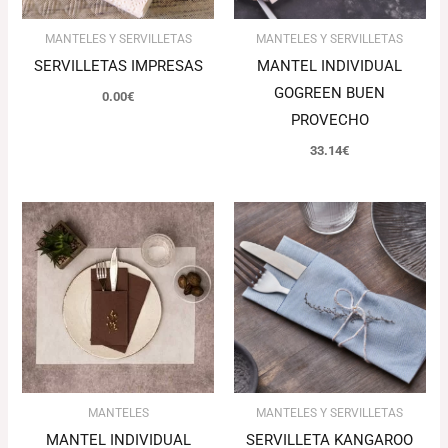
MANTELES Y SERVILLETAS
MANTELES Y SERVILLETAS
SERVILLETAS IMPRESAS
MANTEL INDIVIDUAL
GOGREEN BUEN
0.00
€
PROVECHO
33.14
€
El
El
precio
precio
original
actual
era:
es:
101.92€.
98.86€.
MANTELES
MANTELES Y SERVILLETAS
MANTEL INDIVIDUAL
SERVILLETA KANGAROO