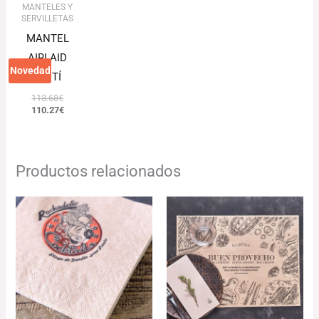
MANTELES Y
SERVILLETAS
MANTEL
AIRLAID
Novedad
HAITÍ
113.68
€
110.27
€
Productos relacionados