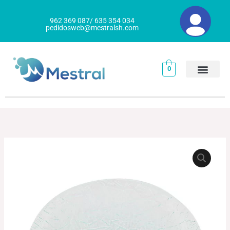
Ir
al
962 369 087/ 635 354 034
pedidosweb@mestralsh.com
contenido
0
PLATO
Rango
LLANO
de
CARACALLA
cantidad
precios:
desde