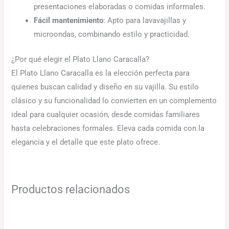
presentaciones elaboradas o comidas informales.
Fácil mantenimiento
: Apto para lavavajillas y
microondas, combinando estilo y practicidad.
¿Por qué elegir el Plato Llano Caracalla?
El Plato Llano Caracalla es la elección perfecta para
quienes buscan calidad y diseño en su vajilla. Su estilo
clásico y su funcionalidad lo convierten en un complemento
ideal para cualquier ocasión, desde comidas familiares
hasta celebraciones formales. Eleva cada comida con la
elegancia y el detalle que este plato ofrece.
Productos relacionados
Rango
El
El
de
precio
precio
precios:
original
actual