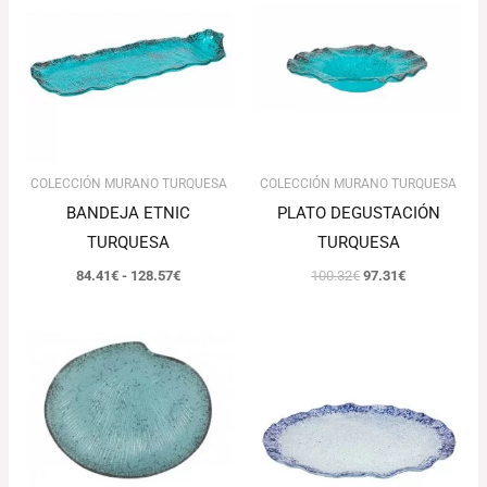
desde
era:
es:
84.41€
100.32€.
97.31€.
hasta
128.57€
COLECCIÓN MURANO TURQUESA
COLECCIÓN MURANO TURQUESA
BANDEJA ETNIC
PLATO DEGUSTACIÓN
TURQUESA
TURQUESA
84.41
€
-
128.57
€
100.32
€
97.31
€
Rango
Rango
de
de
precios:
precios:
desde
desde
81.04€
81.72€
hasta
hasta
98.95€
103.34€