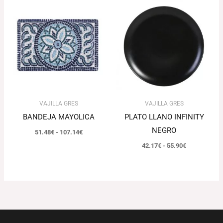
Rango
Rango
de
de
precios:
precios:
desde
desde
51.48€
42.17€
hasta
hasta
107.14€
55.90€
VAJILLA GRES
VAJILLA GRES
BANDEJA MAYOLICA
PLATO LLANO INFINITY
NEGRO
51.48
€
-
107.14
€
42.17
€
-
55.90
€