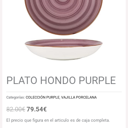
82.00€.
79.54€.
PLATO HONDO PURPLE
Categorías:
COLECCIÓN PURPLE
,
VAJILLA PORCELANA
82.00
€
79.54
€
El precio que figura en el articulo es de caja completa.