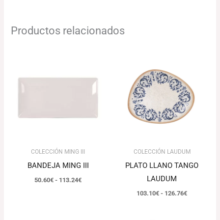
Productos relacionados
Rango
Rango
de
de
precios:
precios:
desde
desde
50.60€
103.10€
hasta
hasta
113.24€
126.76€
COLECCIÓN MING III
COLECCIÓN LAUDUM
BANDEJA MING III
PLATO LLANO TANGO
LAUDUM
50.60
€
-
113.24
€
103.10
€
-
126.76
€