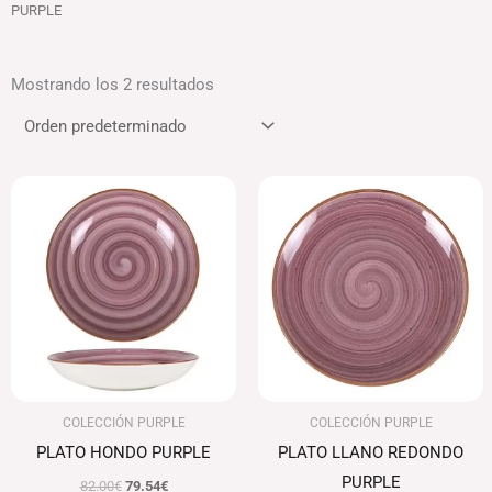
PURPLE
Mostrando los 2 resultados
El
El
precio
precio
original
actual
era:
es:
82.00€.
79.54€.
COLECCIÓN PURPLE
COLECCIÓN PURPLE
PLATO HONDO PURPLE
PLATO LLANO REDONDO
PURPLE
82.00
€
79.54
€