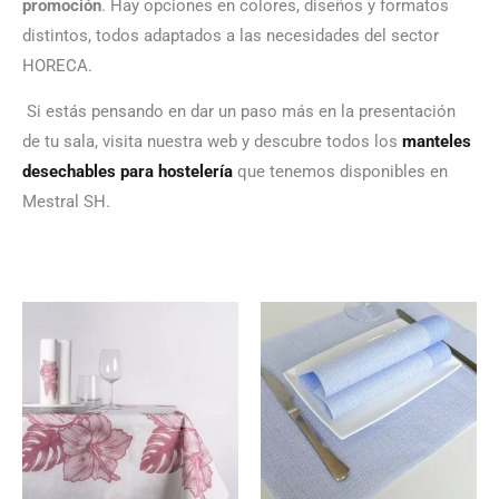
promoción
. Hay opciones en colores, diseños y formatos
distintos, todos adaptados a las necesidades del sector
HORECA.
Si estás pensando en dar un paso más en la presentación
de tu sala, visita nuestra web y descubre todos los
manteles
desechables para hostelería
que tenemos disponibles en
Mestral SH.
El
El
Rango
precio
precio
de
original
actual
precios:
era:
es:
desde
113.68€.
110.27€.
53.24€
hasta
80.46€