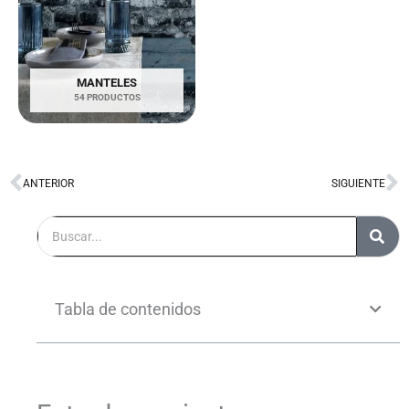
MANTELES
54 PRODUCTOS
ANTERIOR
SIGUIENTE
Ant
S
Buscar
Tabla de contenidos