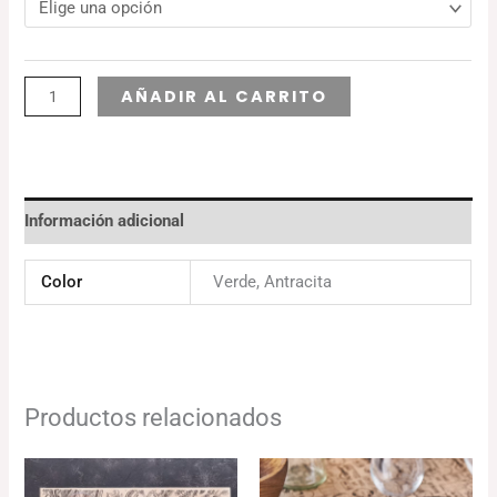
Alternative:
AÑADIR AL CARRITO
Información adicional
Color
Verde, Antracita
Productos relacionados
El
El
precio
precio