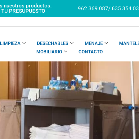
os nuestros productos.
962 369 087/ 635 354 0
A TU PRESUPUESTO
LIMPIEZA
DESECHABLES
MENAJE
MANTELE
MOBILIARIO
CONTACTO