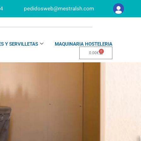
34
pedidosweb@mestralsh.com
S Y SERVILLETAS
MAQUINARIA HOSTELERIA
0
Carrito
0.00
€