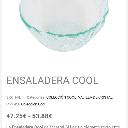
47.25€
hasta
53.88€
ENSALADERA COOL
SKU:
N/D
Categorías:
COLECCIÓN COOL
,
VAJILLA DE CRISTAL
Etiqueta:
Colección Cool
47.25
€
-
53.88
€
La
Ensaladera Cool
de Mestral SH es un elegante recipiente