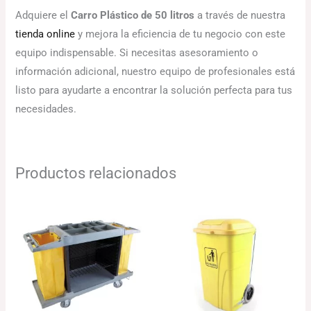
Adquiere el
Carro Plástico de 50 litros
a través de nuestra
tienda online
y mejora la eficiencia de tu negocio con este
equipo indispensable. Si necesitas asesoramiento o
información adicional, nuestro equipo de profesionales está
listo para ayudarte a encontrar la solución perfecta para tus
necesidades.
Productos relacionados
El
El
El
El
precio
precio
precio
precio
original
actual
original
actual
era:
es:
era:
es:
365.30€.
328.77€.
103.53€.
100.42€.