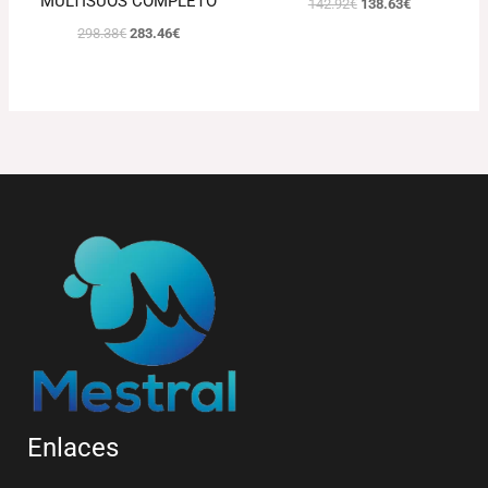
MULTISUOS COMPLETO
142.92
€
138.63
€
298.38
€
283.46
€
Enlaces