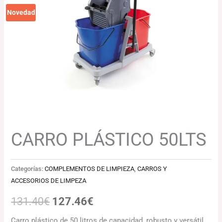
131.40€.
127.46€.
Novedad
CARRO PLÁSTICO 50LTS
Categorías:
COMPLEMENTOS DE LIMPIEZA
,
CARROS Y
ACCESORIOS DE LIMPEZA
131.40
€
127.46
€
Carro plástico de 50 litros de capacidad, robusto y versátil,