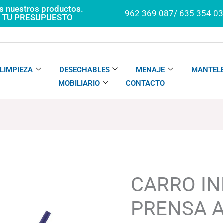
os nuestros productos.
962 369 087/ 635 354 0
A TU PRESUPUESTO
LIMPIEZA
DESECHABLES
MENAJE
MANTELE
MOBILIARIO
CONTACTO
CARRO
Rango
INDUSTRIAL
de
PRENSA
precios:
CARRO IN
AMARILLO
desde
cantidad
64.72€
PRENSA 
hasta