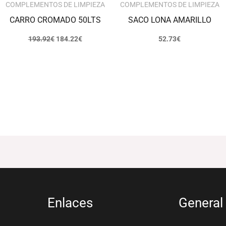
COMPLEMENTOS DE LIMPIEZA
COMPLEMENTOS DE LIMPIEZA
CARRO CROMADO 50LTS
SACO LONA AMARILLO
193.92
€
184.22
€
52.73
€
Enlaces
General