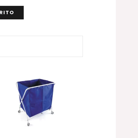
RITO
Rango
de
precios:
desde
197.26€
hasta
222.59€