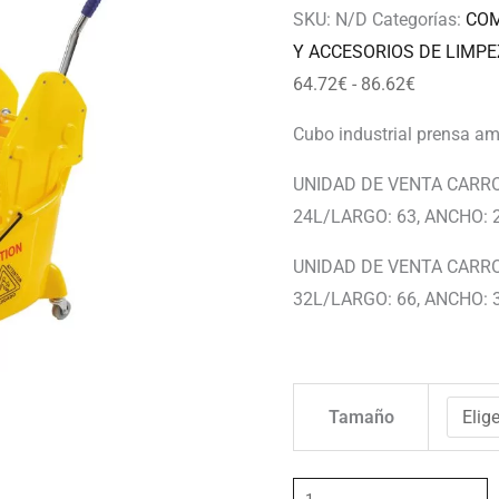
86.62€
SKU:
N/D
Categorías:
COM
Y ACCESORIOS DE LIMP
64.72
€
-
86.62
€
Cubo industrial prensa ama
UNIDAD DE VENTA CARR
24L/LARGO: 63, ANCHO: 2
UNIDAD DE VENTA CARR
32L/LARGO: 66, ANCHO: 3
Tamaño