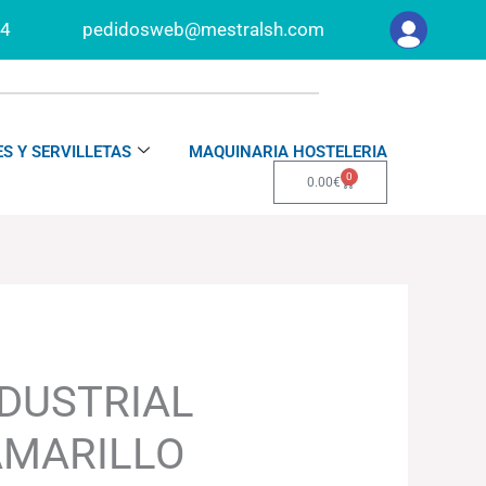
34
pedidosweb@mestralsh.com
S Y SERVILLETAS
MAQUINARIA HOSTELERIA
0
Carrito
0.00
€
DUSTRIAL
AMARILLO