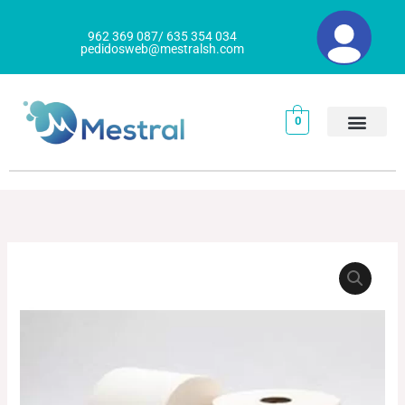
Ir
al
962 369 087/ 635 354 034
pedidosweb@mestralsh.com
contenido
0
BOBINA
INDUSTRIAL
cantidad