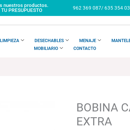
os nuestros productos.
962 369 087/ 635 354 0
A TU PRESUPUESTO
LIMPIEZA
DESECHABLES
MENAJE
MANTELE
MOBILIARIO
CONTACTO
BOBINA
CAMILLA
EXTRA
BOBINA C
cantidad
EXTRA