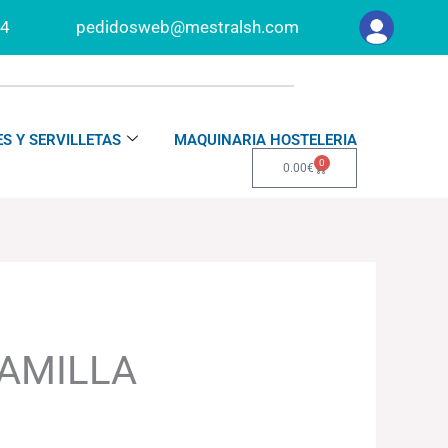
34
pedidosweb@mestralsh.com
S Y SERVILLETAS
MAQUINARIA HOSTELERIA
0
Carrito
0.00
€
AMILLA