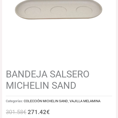
301.58€.
271.42€.
BANDEJA SALSERO
MICHELIN SAND
Categorías:
COLECCIÓN MICHELIN SAND
,
VAJILLA MELAMINA
301.58
€
271.42
€