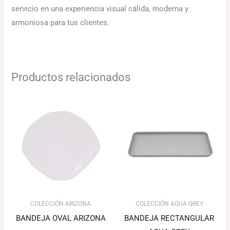
servicio en una experiencia visual cálida, moderna y
armoniosa para tus clientes.
Productos relacionados
El
El
precio
precio
original
actual
era:
es:
394.74€.
355.27€.
COLECCIÓN ARIZONA
COLECCIÓN AQUA GREY
BANDEJA OVAL ARIZONA
BANDEJA RECTANGULAR