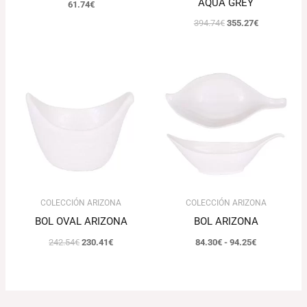
AQUA GREY
61.74
€
394.74
€
355.27
€
El
El
Rango
precio
precio
de
original
actual
precios:
era:
es:
desde
242.54€.
230.41€.
84.30€
hasta
94.25€
COLECCIÓN ARIZONA
COLECCIÓN ARIZONA
BOL OVAL ARIZONA
BOL ARIZONA
242.54
€
230.41
€
84.30
€
-
94.25
€