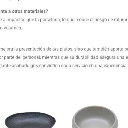
nte a otros materiales?
 a impactos que la porcelana, lo que reduce el riesgo de roturas
to volumen.
mejora la presentación de tus platos, sino que también aporta pra
por parte del personal, mientras que su durabilidad asegura una e
ante acabado gris convierten cada servicio en una experiencia
El
El
Rango
precio
precio
de
original
actual
precios:
era:
es:
desde
302.08€.
271.87€.
194.11€
hasta