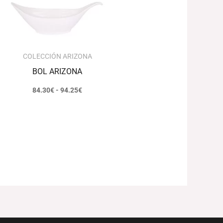
94.25€
COLECCIÓN ARIZONA
BOL ARIZONA
84.30
€
-
94.25
€