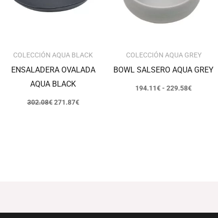
229.58€
COLECCIÓN AQUA BLACK
COLECCIÓN AQUA GREY
ENSALADERA OVALADA
BOWL SALSERO AQUA GREY
AQUA BLACK
194.11
€
-
229.58
€
302.08
€
271.87
€