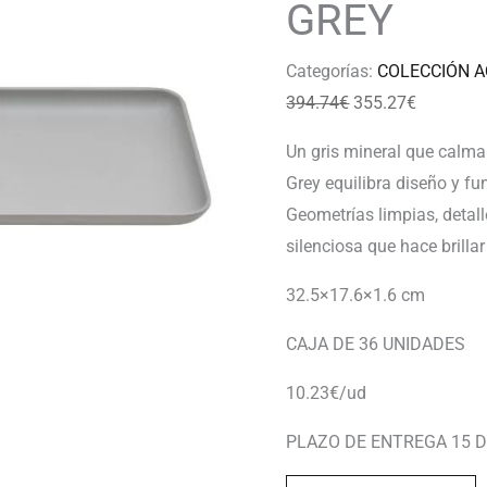
GREY
Categorías:
COLECCIÓN A
394.74
€
355.27
€
Un gris mineral que calma
Grey equilibra diseño y fu
Geometrías limpias, detal
silenciosa que hace brillar
32.5×17.6×1.6 cm
CAJA DE 36 UNIDADES
10.23€/ud
PLAZO DE ENTREGA 15 D