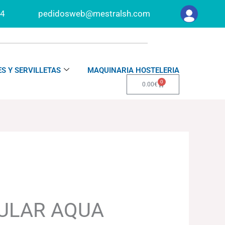
34
pedidosweb@mestralsh.com
S Y SERVILLETAS
MAQUINARIA HOSTELERIA
0
Carrito
0.00
€
ULAR AQUA