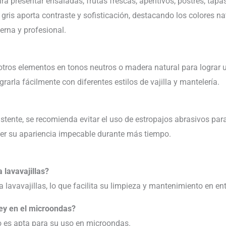
a presentar ensaladas, frutas frescas, aperitivos, postres, tapa
d gris aporta contraste y sofisticación, destacando los colores n
rna y profesional.
tros elementos en tonos neutros o madera natural para lograr u
grarla fácilmente con diferentes estilos de vajilla y mantelería.
tente, se recomienda evitar el uso de estropajos abrasivos pa
er su apariencia impecable durante más tiempo.
 lavavajillas?
a lavavajillas, lo que facilita su limpieza y mantenimiento en en
ey en el microondas?
o es apta para su uso en microondas.