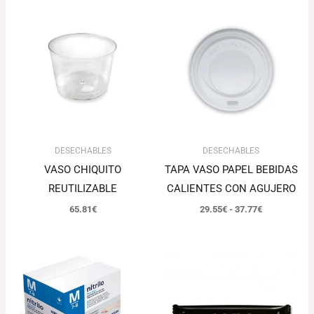
Rango
de
precios:
desde
29.55€
hasta
37.77€
DESECHABLES
DESECHABLES
VASO CHIQUITO
TAPA VASO PAPEL BEBIDAS
REUTILIZABLE
CALIENTES CON AGUJERO
65.81
€
29.55
€
-
37.77
€
El
El
precio
precio
original
actual
era:
es:
75.46€.
73.20€.