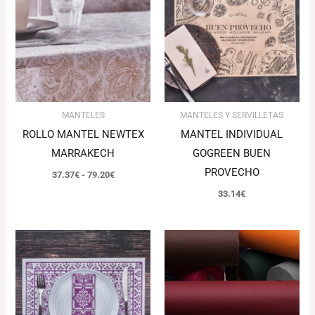
desde
37.37€
hasta
79.20€
MANTELES
MANTELES Y SERVILLETAS
ROLLO MANTEL NEWTEX
MANTEL INDIVIDUAL
MARRAKECH
GOGREEN BUEN
PROVECHO
37.37
€
-
79.20
€
33.14
€
Rango
de
precios:
desde
13.98€
hasta
50.64€