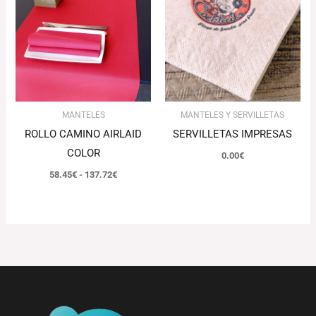
desde
58.45€
hasta
137.72€
MANTELES
MANTELES Y SERVILLETAS
ROLLO CAMINO AIRLAID
SERVILLETAS IMPRESAS
COLOR
0.00
€
58.45
€
-
137.72
€