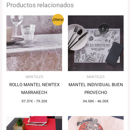
Productos relacionados
Rango
Rango
¡Oferta!
de
de
precios:
precios:
desde
desde
37.37€
34.58€
hasta
hasta
79.20€
46.00€
MANTELES
MANTELES
ROLLO MANTEL NEWTEX
MANTEL INDIVIDUAL BUEN
MARRAKECH
PROVECHO
37.37
€
-
79.20
€
34.58
€
-
46.00
€
Rango
de
precios: